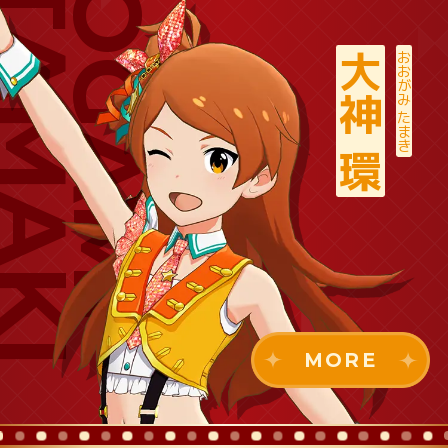
AMAKI
OGAMI
大神 環
おおがみ たまき
MORE