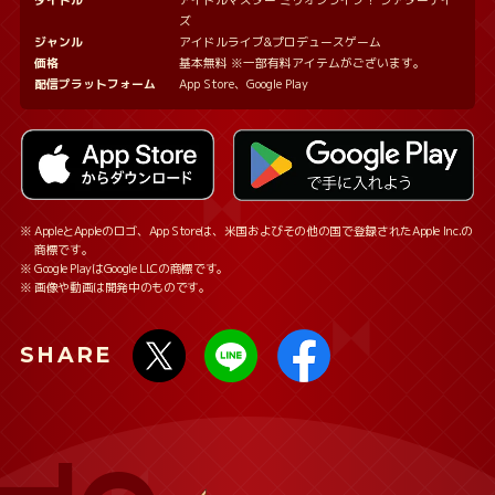
ズ
ジャンル
アイドルライブ&プロデュースゲーム
価格
基本無料 ※一部有料アイテムがございます。
配信プラットフォーム
App Store、Google Play
AppleとAppleのロゴ、App Storeは、米国およびその他の国で登録されたApple Inc.の
商標です。
Google PlayはGoogle LLCの商標です。
画像や動画は開発中のものです。
SHARE