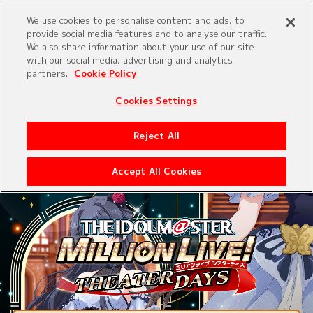
We use cookies to personalise content and ads, to
provide social media features and to analyse our traffic.
We also share information about your use of our site
with our social media, advertising and analytics
partners.
Cookie Policy
STORY
IDOL
Cookies Settings
SYSTEM
MOVIE
Reject All
Accept All Cookies
Official X
（旧：Twitter）